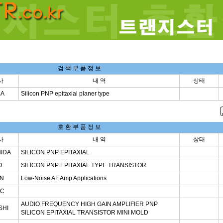
검 색 부 품 정 보
사
내 역
상태
BA
Silicon PNP epitaxial planer type
호 환 부 품 정 보
사
내 역
상태
IDA
SILICON PNP EPITAXIAL
O
SILICON PNP EPITAXIAL TYPE TRANSISTOR
N
Low-Noise AF Amp Applications
EC
AUDIO FREQUENCY HIGH GAIN AMPLIFIER PNP
SHI
SILICON EPITAXIAL TRANSISTOR MINI MOLD